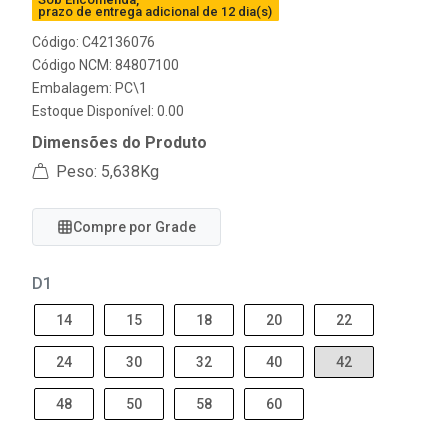
prazo de entrega adicional de 12 dia(s)
Código: C42136076
Código NCM: 84807100
Embalagem: PC\1
Estoque Disponível: 0.00
Dimensões do Produto
Peso: 5,638Kg
Compre por Grade
D1
14
15
18
20
22
24
30
32
40
42
48
50
58
60