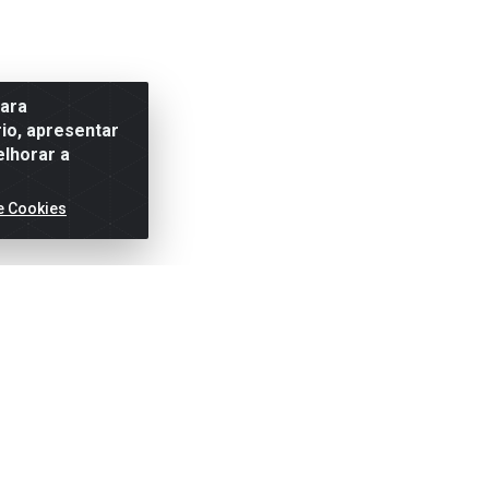
para
io, apresentar
elhorar a
e Cookies