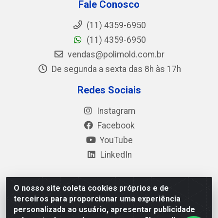
Fale Conosco
(11) 4359-6950
(11) 4359-6950
vendas@polimold.com.br
De segunda a sexta das 8h às 17h
Redes Sociais
Instagram
Facebook
YouTube
LinkedIn
O nosso site coleta cookies próprios e de
Polimold Industrial Ltda - Estrada dos Casa, 4585 – São
terceiros para proporcionar uma experiência
Bernardo do Campo / SP – CEP: 09.840-000 - CNPJ
personalizada ao usuário, apresentar publicidade
44.106.466/0001-41