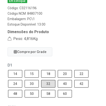
Em Estoque
Código: C32116196
Código NCM: 84807100
Embalagem: PC\1
Estoque Disponível: 13.00
Dimensões do Produto
Peso: 4,816Kg
Compre por Grade
D1
14
15
18
20
22
24
30
32
40
42
48
50
58
60