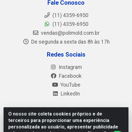
Fale Conosco
(11) 4359-6950
(11) 4359-6950
vendas@polimold.com.br
De segunda a sexta das 8h às 17h
Redes Sociais
Instagram
Facebook
YouTube
LinkedIn
O nosso site coleta cookies próprios e de
Polimold Industrial Ltda - Estrada dos Casa, 4585 – São
terceiros para proporcionar uma experiência
Bernardo do Campo / SP – CEP: 09.840-000 - CNPJ
personalizada ao usuário, apresentar publicidade
44.106.466/0001-41