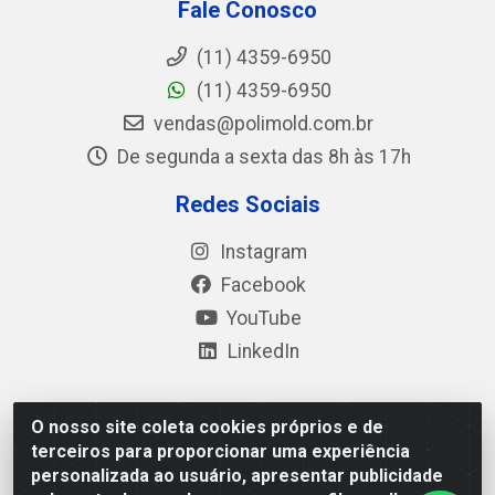
Fale Conosco
(11) 4359-6950
(11) 4359-6950
vendas@polimold.com.br
De segunda a sexta das 8h às 17h
Redes Sociais
Instagram
Facebook
YouTube
LinkedIn
O nosso site coleta cookies próprios e de
Polimold Industrial Ltda - Estrada dos Casa, 4585 – São
terceiros para proporcionar uma experiência
Bernardo do Campo / SP – CEP: 09.840-000 - CNPJ
personalizada ao usuário, apresentar publicidade
44.106.466/0001-41