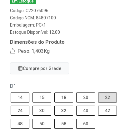
Em Estoque
Código: C22076096
Código NCM: 84807100
Embalagem: PC\1
Estoque Disponível: 12.00
Dimensões do Produto
Peso: 1,403Kg
Compre por Grade
D1
14
15
18
20
22
24
30
32
40
42
48
50
58
60