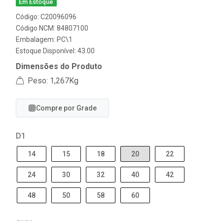
Em Estoque
Código: C20096096
Código NCM: 84807100
Embalagem: PC\1
Estoque Disponível: 43.00
Dimensões do Produto
Peso: 1,267Kg
Compre por Grade
D1
14
15
18
20
22
24
30
32
40
42
48
50
58
60