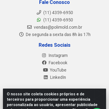
Fale Conosco
(11) 4359-6950
(11) 4359-6950
vendas@polimold.com.br
De segunda a sexta das 8h às 17h
Redes Sociais
Instagram
Facebook
YouTube
LinkedIn
O nosso site coleta cookies próprios e de
Polimold Industrial Ltda - Estrada dos Casa, 4585 – São
terceiros para proporcionar uma experiência
Bernardo do Campo / SP – CEP: 09.840-000 - CNPJ
personalizada ao usuário, apresentar publicidade
44.106.466/0001-41