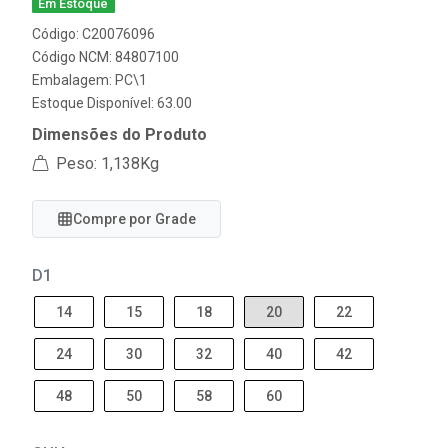
Em Estoque
Código: C20076096
Código NCM: 84807100
Embalagem: PC\1
Estoque Disponível: 63.00
Dimensões do Produto
Peso: 1,138Kg
Compre por Grade
D1
14
15
18
20
22
24
30
32
40
42
48
50
58
60