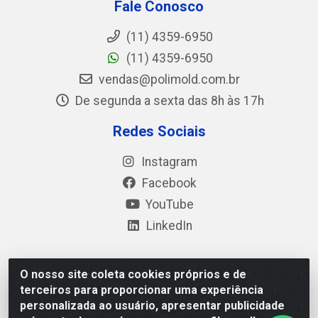
Fale Conosco
(11) 4359-6950
(11) 4359-6950
vendas@polimold.com.br
De segunda a sexta das 8h às 17h
Redes Sociais
Instagram
Facebook
YouTube
LinkedIn
O nosso site coleta cookies próprios e de
Polimold Industrial Ltda - Estrada dos Casa, 4585 – São
terceiros para proporcionar uma experiência
Bernardo do Campo / SP – CEP: 09.840-000 - CNPJ
personalizada ao usuário, apresentar publicidade
44.106.466/0001-41