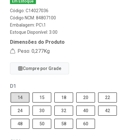
Em Estoque
Código: C14027036
Código NCM: 84807100
Embalagem: PC\1
Estoque Disponível: 3.00
Dimensões do Produto
Peso: 0,277Kg
Compre por Grade
D1
14
15
18
20
22
24
30
32
40
42
48
50
58
60