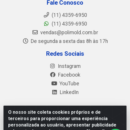
Fale Conosco
(11) 4359-6950
(11) 4359-6950
vendas@polimold.com.br
De segunda a sexta das 8h às 17h
Redes Sociais
Instagram
Facebook
YouTube
LinkedIn
O nosso site coleta cookies próprios e de
Polimold Industrial Ltda - Estrada dos Casa, 4585 – São
terceiros para proporcionar uma experiência
Bernardo do Campo / SP – CEP: 09.840-000 - CNPJ
personalizada ao usuário, apresentar publicidade
44.106.466/0001-41