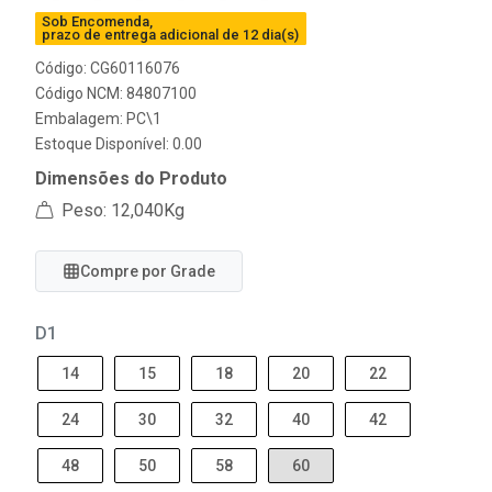
Sob Encomenda,
prazo de entrega adicional de 12 dia(s)
Código: CG60116076
Código NCM: 84807100
Embalagem: PC\1
Estoque Disponível: 0.00
Dimensões do Produto
Peso: 12,040Kg
Compre por Grade
D1
14
15
18
20
22
24
30
32
40
42
48
50
58
60