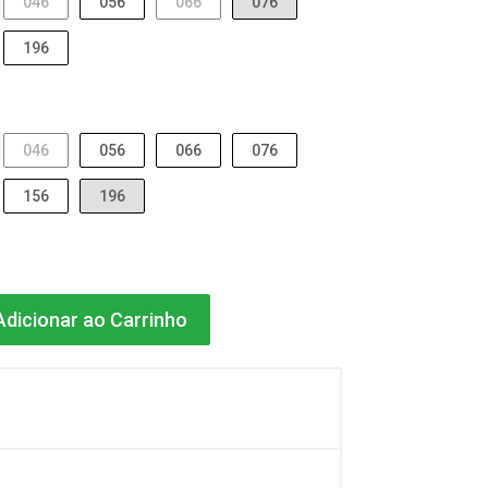
046
056
066
076
196
046
056
066
076
156
196
dicionar ao Carrinho