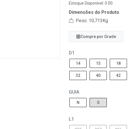
Estoque Disponível: 0.00
Dimensões do Produto
Peso: 10,713Kg
Compre por Grade
D1
14
15
18
32
40
42
GUIA
N
S
L1