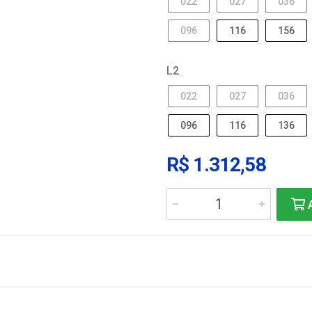
022
027
036
096
116
156
L2
022
027
036
096
116
136
R$ 1.312,58
A