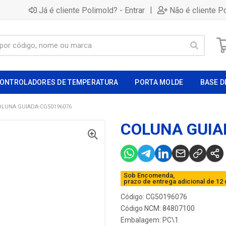
|
Já é cliente Polimold? - Entrar
Não é cliente P
ONTROLADORES DE TEMPERATURA
PORTA MOLDE
BASE D
OLUNA GUIADA-CG50196076
COLUNA GUIA
Sob Encomenda,
prazo de entrega adicional de 12 
Código: CG50196076
Código NCM: 84807100
Embalagem: PC\1