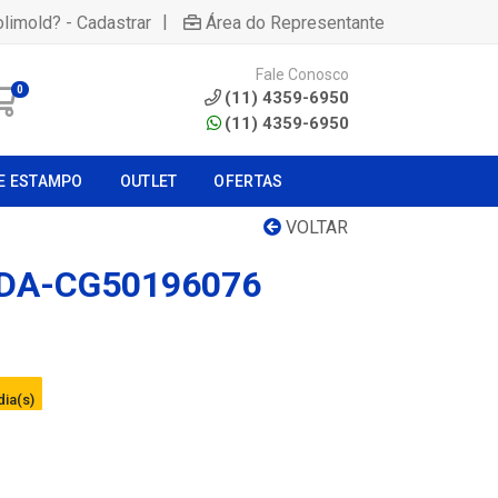
|
olimold? - Cadastrar
Área do Representante
Fale Conosco
0
(11) 4359-6950
(11) 4359-6950
E ESTAMPO
OUTLET
OFERTAS
VOLTAR
DA-CG50196076
dia(s)