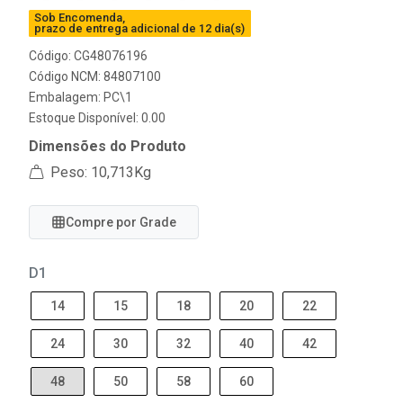
Sob Encomenda,
prazo de entrega adicional de 12 dia(s)
Código: CG48076196
Código NCM: 84807100
Embalagem: PC\1
Estoque Disponível: 0.00
Dimensões do Produto
Peso: 10,713Kg
Compre por Grade
D1
14
15
18
20
22
24
30
32
40
42
48
50
58
60