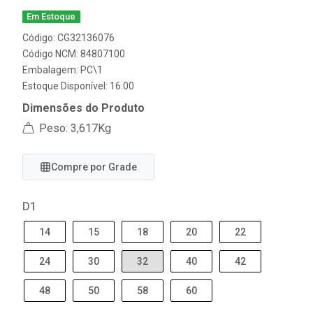
Em Estoque
Código: CG32136076
Código NCM: 84807100
Embalagem: PC\1
Estoque Disponível: 16.00
Dimensões do Produto
Peso: 3,617Kg
Compre por Grade
D1
14
15
18
20
22
24
30
32
40
42
48
50
58
60