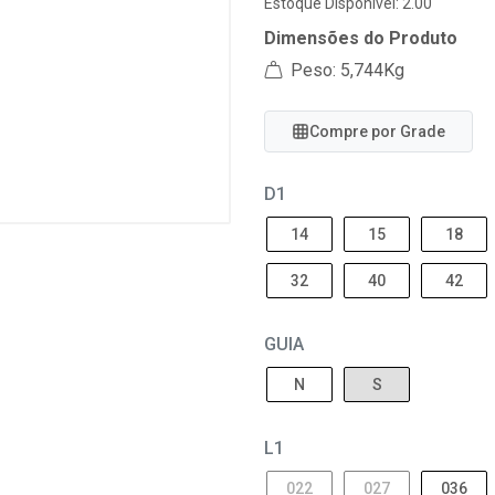
Estoque Disponível: 2.00
Dimensões do Produto
Peso: 5,744Kg
Compre por Grade
D1
14
15
18
32
40
42
GUIA
N
S
L1
022
027
036