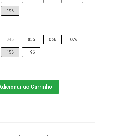
196
046
056
066
076
156
196
dicionar ao Carrinho