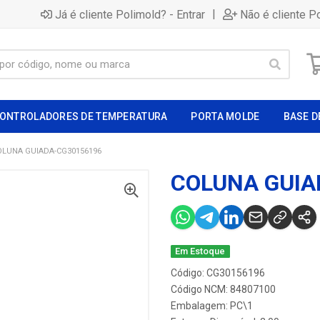
|
Já é cliente Polimold? - Entrar
Não é cliente P
ONTROLADORES DE TEMPERATURA
PORTA MOLDE
BASE D
OLUNA GUIADA-CG30156196
COLUNA GUIA
Em Estoque
Código: CG30156196
Código NCM: 84807100
Embalagem: PC\1