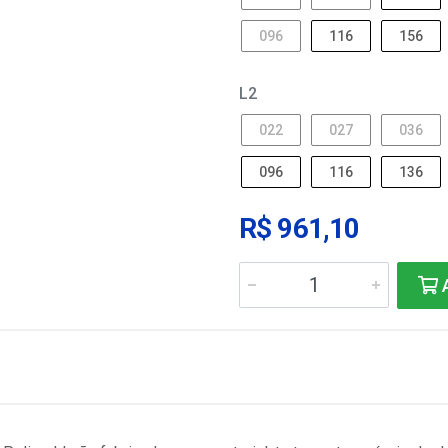
096
116
156
L2
022
027
036
096
116
136
R$ 961,10
A