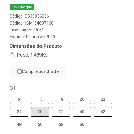
Em Estoque
Código: CG30036036
Código NCM: 84807100
Embalagem: PC\1
Estoque Disponível: 9.00
Dimensões do Produto
Peso: 1,489Kg
Compre por Grade
D1
14
15
18
20
22
24
30
32
40
42
48
50
58
60