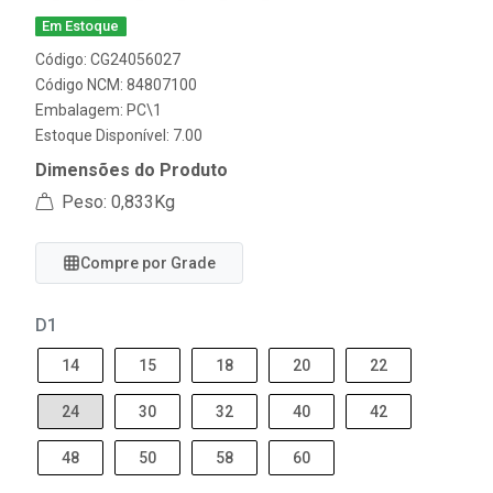
Em Estoque
Código: CG24056027
Código NCM: 84807100
Embalagem: PC\1
Estoque Disponível: 7.00
Dimensões do Produto
Peso: 0,833Kg
Compre por Grade
D1
14
15
18
20
22
24
30
32
40
42
48
50
58
60