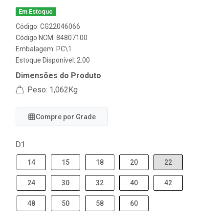
Em Estoque
Código: CG22046066
Código NCM: 84807100
Embalagem: PC\1
Estoque Disponível: 2.00
Dimensões do Produto
Peso: 1,062Kg
Compre por Grade
D1
14
15
18
20
22
24
30
32
40
42
48
50
58
60