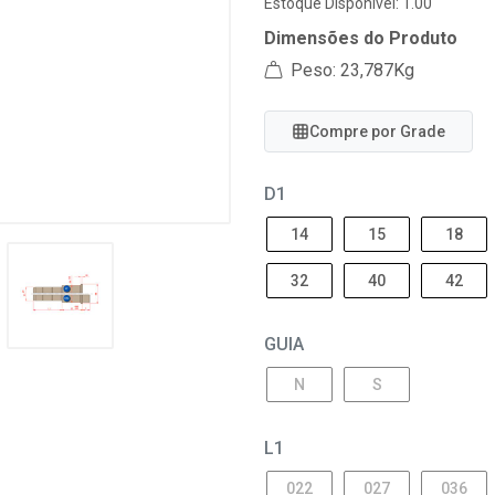
Estoque Disponível: 1.00
Dimensões do Produto
Peso: 23,787Kg
Compre por Grade
D1
14
15
18
32
40
42
GUIA
N
S
L1
022
027
036