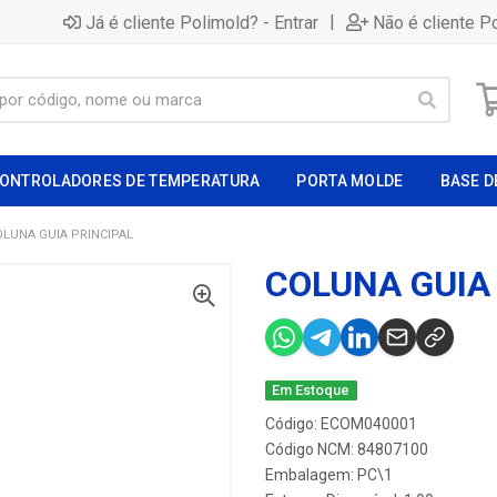
|
Já é cliente Polimold? - Entrar
Não é cliente P
ONTROLADORES DE TEMPERATURA
PORTA MOLDE
BASE D
OLUNA GUIA PRINCIPAL
COLUNA GUIA
Em Estoque
Código: ECOM040001
Código NCM: 84807100
Embalagem: PC\1