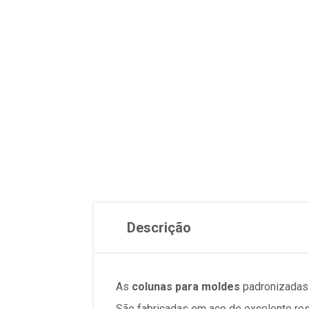
Descrição
As
colunas para moldes
padronizadas P
São fabricadas em aço de excelente resi