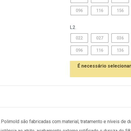
096
116
156
L2
022
027
036
096
116
136
É necessário seleciona
olimold são fabricadas com material, tratamento e níveis de du
stência ao atrito, acabamento externo retificado e dureza de 58