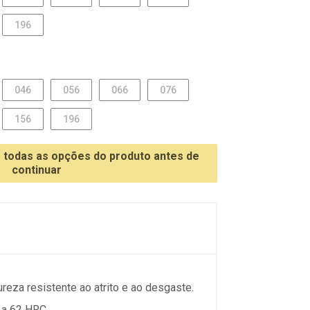
196
046
056
066
076
156
196
r todas as opções do produto antes de
continuar
reza resistente ao atrito e ao desgaste.
 a 62 HRC.