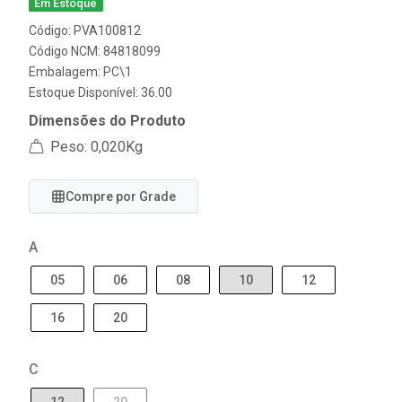
Em Estoque
Código: PVA100812
Código NCM: 84818099
Embalagem: PC\1
Estoque Disponível: 36.00
Dimensões do Produto
Peso: 0,020Kg
Compre por Grade
A
05
06
08
10
12
16
20
C