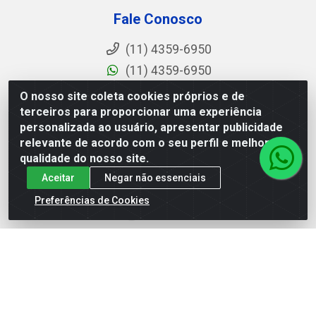
Fale Conosco
(11) 4359-6950
(11) 4359-6950
vendas@polimold.com.br
O nosso site coleta cookies próprios e de
terceiros para proporcionar uma experiência
De segunda a sexta das 8h às 17h
personalizada ao usuário, apresentar publicidade
Redes Sociais
relevante de acordo com o seu perfil e melhorar a
qualidade do nosso site.
Instagram
Aceitar
Negar não essenciais
Facebook
Preferências de Cookies
YouTube
LinkedIn
Polimold Industrial Ltda - Estrada dos Casa, 4585 – São
Bernardo do Campo / SP – CEP: 09.840-000 - CNPJ