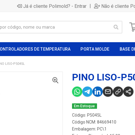
|
Já é cliente Polimold? - Entrar
Não é cliente P
ONTROLADORES DE TEMPERATURA
PORTA MOLDE
BASE D
NO LISO-P5045L
PINO LISO-P5
Em Estoque
Código: P5045L
Código NCM: 84669410
Embalagem: PC\1