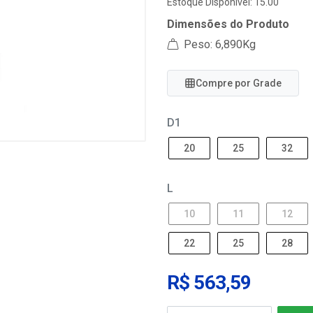
Estoque Disponível: 15.00
Dimensões do Produto
Peso: 6,890Kg
Compre por Grade
D1
20
25
32
L
10
11
12
22
25
28
R$ 563,59