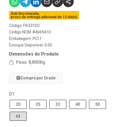
Sob Encomenda,
prazo de entrega adicional de 12 dia(s)
Código: P6331DC
Código NCM: 84669410
Embalagem: PC\1
Estoque Disponível: 0.00
Dimensões do Produto
Peso: 8,890Kg
Compre por Grade
D1
20
25
32
40
50
63