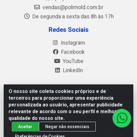
vendas@polimold.com.br
De segunda a sexta das 8h às 17h
Redes Sociais
Instagram
Facebook
YouTube
LinkedIn
O nosso site coleta cookies próprios e de
Polimold Industrial Ltda - Estrada dos Casa, 4585 – São
terceiros para proporcionar uma experiência
Bernardo do Campo / SP – CEP: 09.840-000 - CNPJ
personalizada ao usuário, apresentar publicidade
44.106.466/0001-41
relevante de acordo com o seu perfil e melhorar a
qualidade do nosso site.
Aceitar
Negar não essenciais
Preferências de Cookies