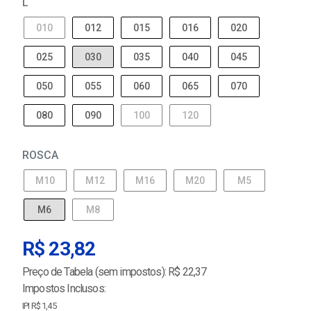
L
010
012
015
016
020
025
030
035
040
045
050
055
060
065
070
080
090
100
120
ROSCA
M10
M12
M16
M20
M5
M6
M8
R$ 23,82
Preço de Tabela (sem impostos): R$ 22,37
Impostos Inclusos:
IPI R$ 1,45