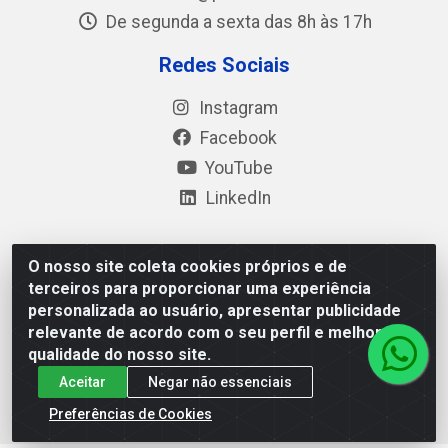
De segunda a sexta das 8h às 17h
Redes Sociais
Instagram
Facebook
YouTube
LinkedIn
O nosso site coleta cookies próprios e de
Polimold Industrial Ltda - Estrada dos Casa, 4585 – São
terceiros para proporcionar uma experiência
Bernardo do Campo / SP – CEP: 09.840-000 - CNPJ
personalizada ao usuário, apresentar publicidade
44.106.466/0001-41
relevante de acordo com o seu perfil e melhorar a
qualidade do nosso site.
Aceitar
Negar não essenciais
Preferências de Cookies