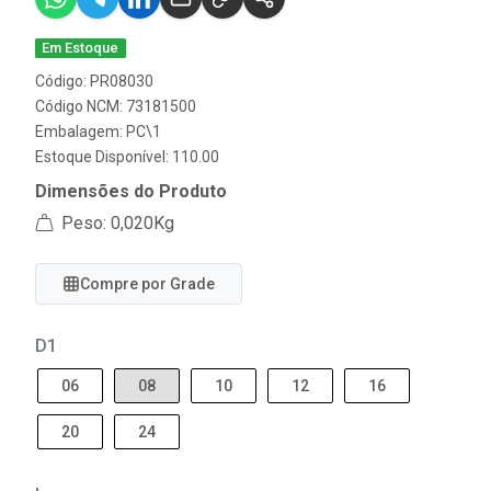
Em Estoque
Código: PR08030
Código NCM: 73181500
Embalagem: PC\1
Estoque Disponível: 110.00
Dimensões do Produto
Peso: 0,020Kg
Compre por Grade
D1
06
08
10
12
16
20
24