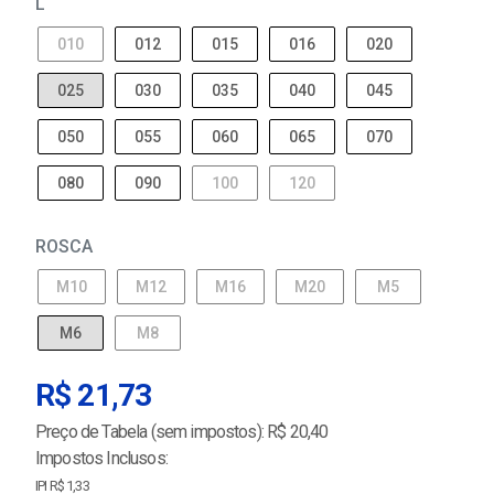
L
010
012
015
016
020
025
030
035
040
045
050
055
060
065
070
080
090
100
120
ROSCA
M10
M12
M16
M20
M5
M6
M8
R$ 21,73
Preço de Tabela (sem impostos): R$ 20,40
Impostos Inclusos:
IPI R$ 1,33