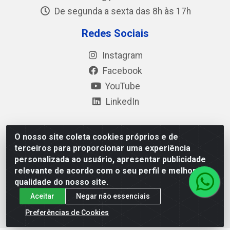
De segunda a sexta das 8h às 17h
Redes Sociais
Instagram
Facebook
YouTube
LinkedIn
O nosso site coleta cookies próprios e de
Polimold Industrial Ltda - Estrada dos Casa, 4585 – São
terceiros para proporcionar uma experiência
Bernardo do Campo / SP – CEP: 09.840-000 - CNPJ
personalizada ao usuário, apresentar publicidade
44.106.466/0001-41
relevante de acordo com o seu perfil e melhorar a
qualidade do nosso site.
Aceitar
Negar não essenciais
Preferências de Cookies