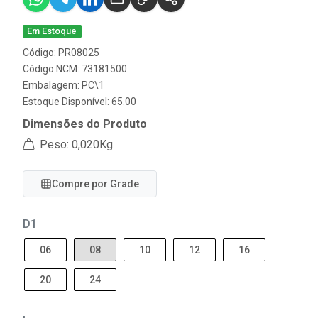
Em Estoque
Código: PR08025
Código NCM: 73181500
Embalagem: PC\1
Estoque Disponível: 65.00
Dimensões do Produto
Peso: 0,020Kg
Compre por Grade
D1
06
08
10
12
16
20
24