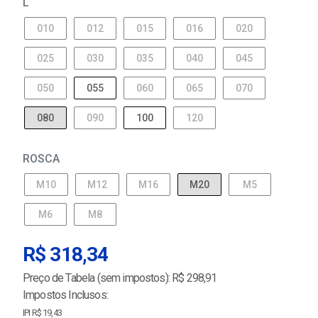
L
010
012
015
016
020
025
030
035
040
045
050
055
060
065
070
080
090
100
120
ROSCA
M10
M12
M16
M20
M5
M6
M8
R$ 318,34
Preço de Tabela (sem impostos): R$ 298,91
Impostos Inclusos:
IPI R$ 19,43