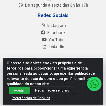
De segunda a sexta das 8h às 17h
Redes Sociais
Instagram
Facebook
YouTube
LinkedIn
O nosso site coleta cookies próprios e de
Polimold Industrial Ltda - Estrada dos Casa, 4585 – São
terceiros para proporcionar uma experiência
Bernardo do Campo / SP – CEP: 09.840-000 - CNPJ
personalizada ao usuário, apresentar publicidade
44.106.466/0001-41
relevante de acordo com o seu perfil e melhorar a
qualidade do nosso site.
Aceitar
Negar não essenciais
Preferências de Cookies