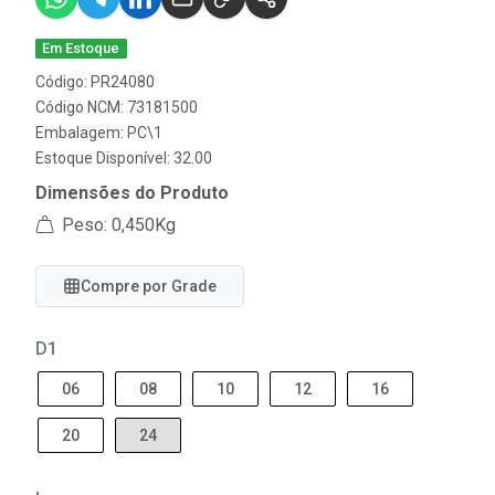
Em Estoque
Código: PR24080
Código NCM: 73181500
Embalagem: PC\1
Estoque Disponível: 32.00
Dimensões do Produto
Peso: 0,450Kg
Compre por Grade
D1
06
08
10
12
16
20
24