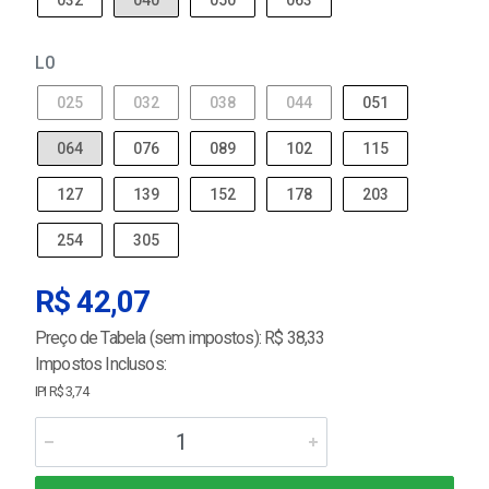
032
040
050
063
L0
025
032
038
044
051
064
076
089
102
115
127
139
152
178
203
254
305
R$ 42,07
Preço de Tabela (sem impostos): R$ 38,33
Impostos Inclusos:
IPI R$ 3,74