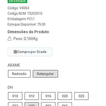
Em Estoque
Código: V4064
Código NCM: 73202010
Embalagem: PC\1
Estoque Disponível: 79.00
Dimensões do Produto
Peso: 0,160Kg
Compre por Grade
ARAME
Redondo
Retangular
DH
010
013
016
020
025