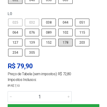
032
040
050
063
L0
025
032
038
044
051
064
076
089
102
115
127
139
152
178
203
254
305
R$ 79,90
Preço de Tabela (sem impostos): R$ 72,80
Impostos Inclusos:
IPI R$ 7,10