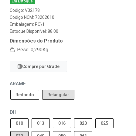
Em Estoque
Código: V32178
Código NCM: 73202010
Embalagem: PC\1
Estoque Disponível: 88.00
Dimensões do Produto
Peso: 0,290Kg
Compre por Grade
ARAME
Redondo
Retangular
DH
010
013
016
020
025