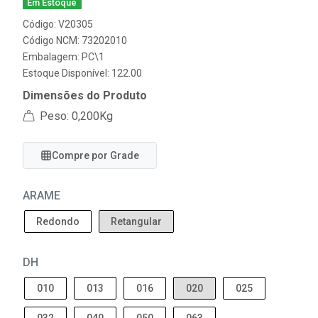
Em Estoque
Código: V20305
Código NCM: 73202010
Embalagem: PC\1
Estoque Disponível: 122.00
Dimensões do Produto
Peso: 0,200Kg
Compre por Grade
ARAME
Redondo
Retangular
DH
010
013
016
020
025