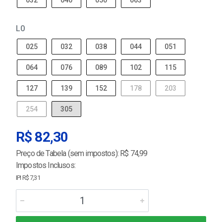
032
040
050
063
L0
025
032
038
044
051
064
076
089
102
115
127
139
152
178
203
254
305
R$ 82,30
Preço de Tabela (sem impostos): R$ 74,99
Impostos Inclusos:
IPI R$ 7,31