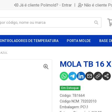
|
Já é cliente Polimold? - Entrar
Não é cliente P
ONTROLADORES DE TEMPERATURA
PORTA MOLDE
BASE D
4 AZUL
MOLA TB 16 X
Em Estoque
Código: TB1664
Código NCM: 73202010
Embalagem: PC\1