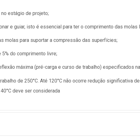
no estágio de projeto;
nar e guiar, isto é essencial para ter o comprimento das molas l
as molas para suportar a compressão das superfícies;
e 5% do comprimento livre;
lexão máxima (pré-carga e curso de trabalho) especificados na 
abalho de 250°C. Até 120°C não ocorre redução significativa de
 40°C deve ser considerada