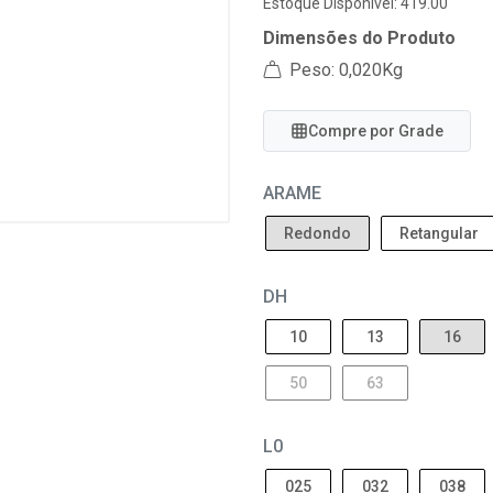
Estoque Disponível: 419.00
Dimensões do Produto
Peso: 0,020Kg
Compre por Grade
ARAME
Redondo
Retangular
DH
10
13
16
50
63
L0
025
032
038