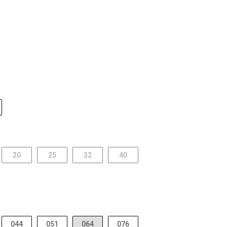
20
25
32
40
044
051
064
076