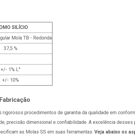
OMO SILÍCIO
ngular Mola TB - Redonda
37,5 %
+/- 1% L°
+/- 10%
 Fabricação
s rigorosos procedimentos de garantia da qualidade em confor
de, precisão dimensional e confiabilidade. A excelência desse
pecificam as Molas SS em suas ferramentas.
Veja abaixo os a