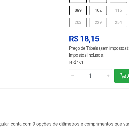
089
102
115
203
229
254
R$ 18,15
Preço de Tabela (sem impostos):
Impostos Inclusos:
IPI R$ 1,61
A
angular, conta com 9 opções de diâmetros e comprimentos que v