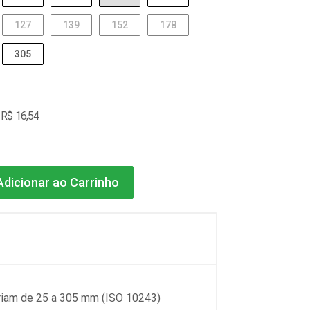
127
139
152
178
305
 R$ 16,54
dicionar ao Carrinho
ariam de 25 a 305 mm (ISO 10243)