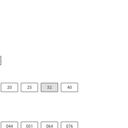
20
25
32
40
044
051
064
076