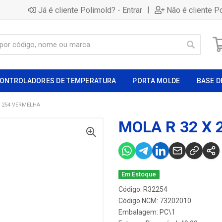
|
Já é cliente Polimold? - Entrar
Não é cliente P
ONTROLADORES DE TEMPERATURA
PORTA MOLDE
BASE D
X 254 VERMELHA
MOLA R 32 X
Em Estoque
Código: R32254
Código NCM: 73202010
Embalagem: PC\1