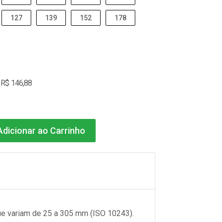
127
139
152
178
 R$ 146,88
dicionar ao Carrinho
ue variam de 25 a 305 mm (ISO 10243).