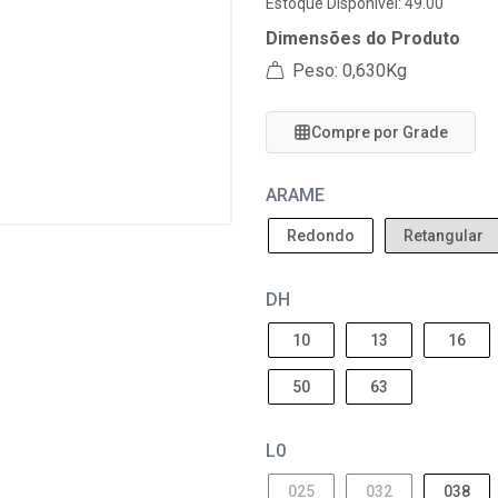
Estoque Disponível: 49.00
Dimensões do Produto
Peso: 0,630Kg
Compre por Grade
ARAME
Redondo
Retangular
DH
10
13
16
50
63
L0
025
032
038