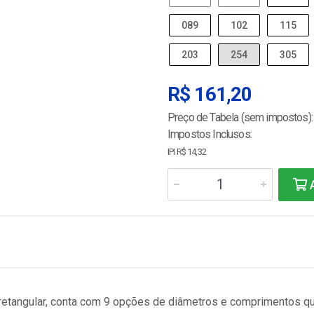
089
102
115
203
254
305
R$ 161,20
Preço de Tabela (sem impostos):
Impostos Inclusos:
IPI R$ 14,32
A
 retangular, conta com 9 opções de diâmetros e comprimentos q