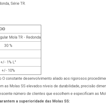
onda, Série TR.
CIO
ngular Mola TR - Redonda
30 %
+/- 1% L°
+/- 10%
ão O constante desenvolvimento aliado aos rigorosos procedime
m as Molas SS elevados níveis de durabilidade, precisão dimens
escente número de clientes que escolhem e especificam as Mo
arantem a superioridade das Molas SS: