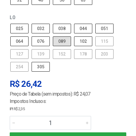
32
40
50
63
L0
025
032
038
044
051
064
076
089
102
115
127
139
152
178
203
254
305
R$ 26,42
Preço de Tabela (sem impostos): R$ 24,07
Impostos Inclusos:
IPI R$ 2,35