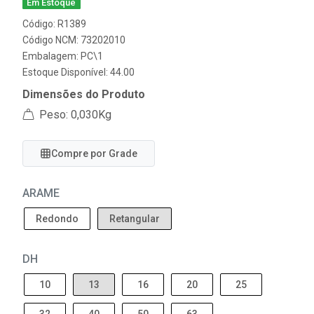
Em Estoque
Código: R1389
Código NCM: 73202010
Embalagem: PC\1
Estoque Disponível: 44.00
Dimensões do Produto
Peso: 0,030Kg
Compre por Grade
ARAME
Redondo
Retangular
DH
10
13
16
20
25