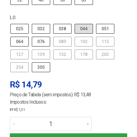
32
40
50
63
L0
025
032
038
044
051
064
076
089
102
115
127
139
152
178
203
254
305
R$ 14,79
Preço de Tabela (sem impostos): R$ 13,48
Impostos Inclusos:
IPI R$ 1,31