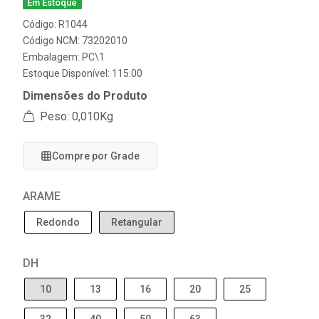
Em Estoque
Código: R1044
Código NCM: 73202010
Embalagem: PC\1
Estoque Disponível: 115.00
Dimensões do Produto
Peso: 0,010Kg
Compre por Grade
ARAME
Redondo
Retangular
DH
10
13
16
20
25