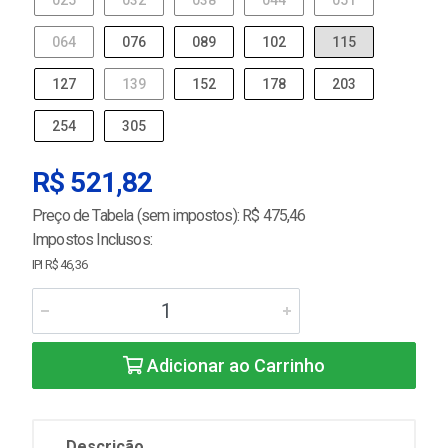
025
032
038
044
051
064
076
089
102
115
127
139
152
178
203
254
305
R$ 521,82
Preço de Tabela (sem impostos): R$ 475,46
Impostos Inclusos:
IPI R$ 46,36
Adicionar ao Carrinho
Descrição