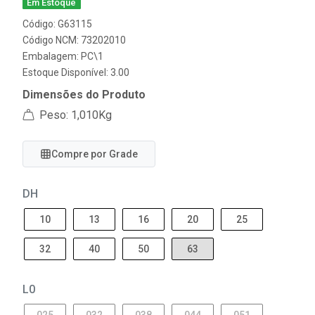
Em Estoque
Código: G63115
Código NCM: 73202010
Embalagem: PC\1
Estoque Disponível: 3.00
Dimensões do Produto
Peso: 1,010Kg
Compre por Grade
DH
10
13
16
20
25
32
40
50
63
L0