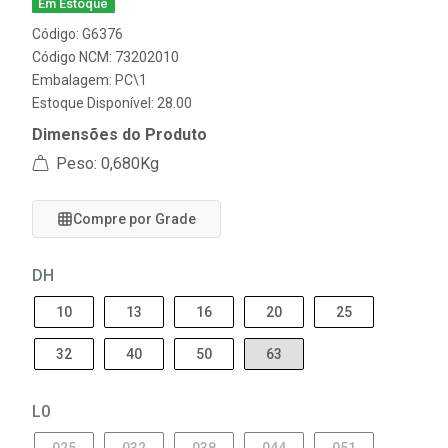
Em Estoque
Código: G6376
Código NCM: 73202010
Embalagem: PC\1
Estoque Disponível: 28.00
Dimensões do Produto
Peso: 0,680Kg
Compre por Grade
DH
10
13
16
20
25
32
40
50
63
L0