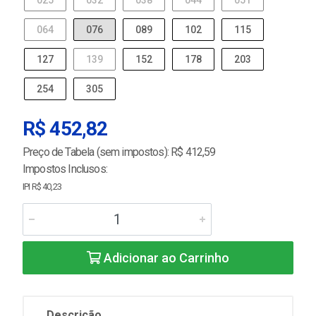
025
032
038
044
051
064
076
089
102
115
127
139
152
178
203
254
305
R$ 452,82
Preço de Tabela (sem impostos): R$ 412,59
Impostos Inclusos:
IPI R$ 40,23
Adicionar ao Carrinho
Descrição