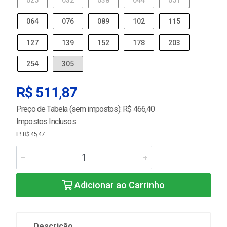
025
032
038
044
051
064
076
089
102
115
127
139
152
178
203
254
305
R$ 511,87
Preço de Tabela (sem impostos): R$ 466,40
Impostos Inclusos:
IPI R$ 45,47
Adicionar ao Carrinho
Descrição