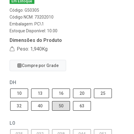
Em Estoque
Código: G50305
Código NCM: 73202010
Embalagem: PC\1
Estoque Disponível: 10.00
Dimensões do Produto
Peso: 1,940Kg
Compre por Grade
DH
10
13
16
20
25
32
40
50
63
L0