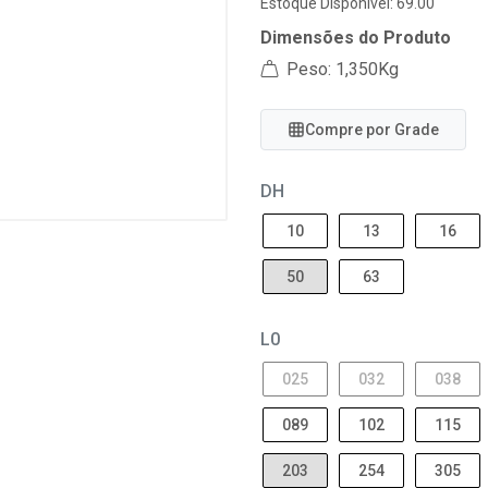
Estoque Disponível: 69.00
Dimensões do Produto
Peso: 1,350Kg
Compre por Grade
DH
10
13
16
50
63
L0
025
032
038
089
102
115
203
254
305