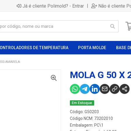
|
Já é cliente Polimold? - Entrar
Não é cliente P
ONTROLADORES DE TEMPERATURA
PORTA MOLDE
BASE D
 203 AMARELA
MOLA G 50 X
Em Estoque
Código: G50203
Código NCM: 73202010
Embalagem: PC\1