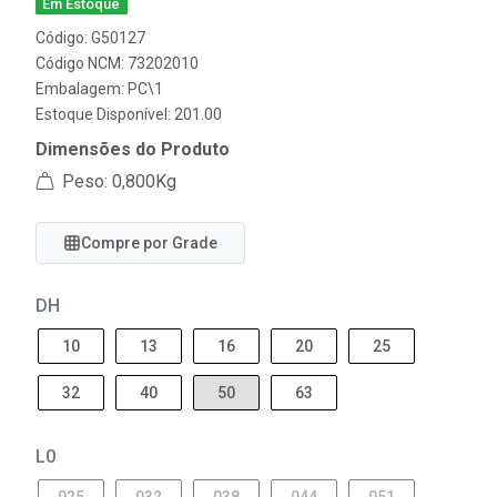
Em Estoque
Código: G50127
Código NCM: 73202010
Embalagem: PC\1
Estoque Disponível: 201.00
Dimensões do Produto
Peso: 0,800Kg
Compre por Grade
DH
10
13
16
20
25
32
40
50
63
L0