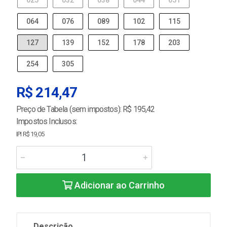
025
032
038
044
051
064
076
089
102
115
127
139
152
178
203
254
305
R$ 214,47
Preço de Tabela (sem impostos): R$ 195,42
Impostos Inclusos:
IPI R$ 19,05
Adicionar ao Carrinho
Descrição