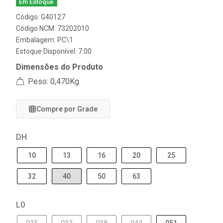
Em Estoque
Código: G40127
Código NCM: 73202010
Embalagem: PC\1
Estoque Disponível: 7.00
Dimensões do Produto
Peso: 0,470Kg
Compre por Grade
DH
10
13
16
20
25
32
40
50
63
L0