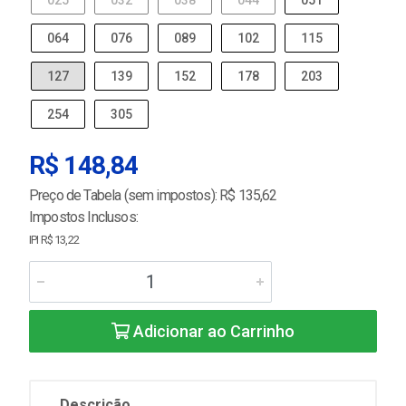
025
032
038
044
051
064
076
089
102
115
127
139
152
178
203
254
305
R$ 148,84
Preço de Tabela (sem impostos): R$ 135,62
Impostos Inclusos:
IPI R$ 13,22
Adicionar ao Carrinho
Descrição