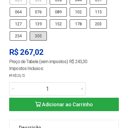
025
032
038
044
051
064
076
089
102
115
127
139
152
178
203
254
305
R$ 267,02
Preço de Tabela (sem impostos): R$ 243,30
Impostos Inclusos:
IPI R$ 23,72
Adicionar ao Carrinho
Descrição