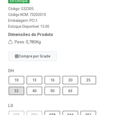
Em Estoque
Código: G32305
Código NCM: 73202010
Embalagem: PC\1
Estoque Disponível: 15.00
Dimensões do Produto
Peso: 0,780Kg
Compre por Grade
DH
10
13
16
20
25
32
40
50
63
L0