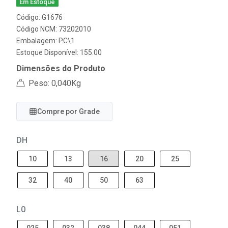
Em Estoque
Código: G1676
Código NCM: 73202010
Embalagem: PC\1
Estoque Disponível: 155.00
Dimensões do Produto
Peso: 0,040Kg
Compre por Grade
DH
10
13
16
20
25
32
40
50
63
L0