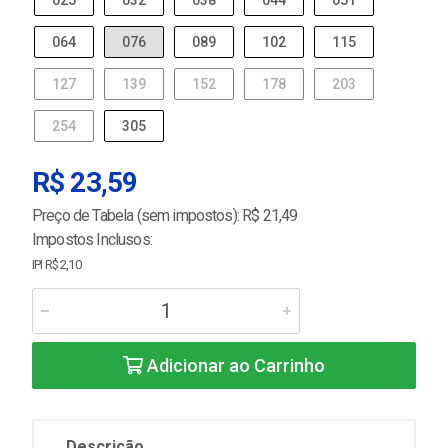
025
032
038
044
051
064
076
089
102
115
127
139
152
178
203
254
305
R$ 23,59
Preço de Tabela (sem impostos): R$ 21,49
Impostos Inclusos:
IPI R$ 2,10
Adicionar ao Carrinho
Descrição