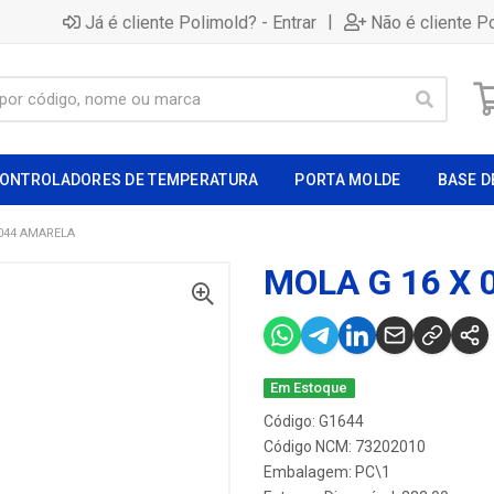
|
Já é cliente Polimold? - Entrar
Não é cliente P
ONTROLADORES DE TEMPERATURA
PORTA MOLDE
BASE D
 044 AMARELA
MOLA G 16 X
Em Estoque
Código: G1644
Código NCM: 73202010
Embalagem: PC\1