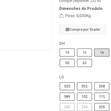
Estoque Disponível: 232.00
Dimensões do Produto
Peso: 0,030Kg
Compre por Grade
DH
10
13
16
50
63
L0
025
032
038
089
102
115
203
254
305