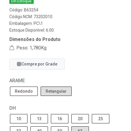
Em Estoque
Código: B63254
Código NCM: 73202010
Embalagem: PC\1
Estoque Disponível: 6.00
Dimensões do Produto
Peso: 1,780Kg
Compre por Grade
ARAME
Redondo
Retangular
DH
10
13
16
20
25