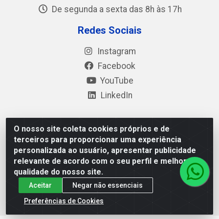
De segunda a sexta das 8h às 17h
Redes Sociais
Instagram
Facebook
YouTube
LinkedIn
O nosso site coleta cookies próprios e de
Polimold Industrial Ltda - Estrada dos Casa, 4585 – São
terceiros para proporcionar uma experiência
Bernardo do Campo / SP – CEP: 09.840-000 - CNPJ
personalizada ao usuário, apresentar publicidade
44.106.466/0001-41
relevante de acordo com o seu perfil e melhorar a
qualidade do nosso site.
Aceitar
Negar não essenciais
Preferências de Cookies