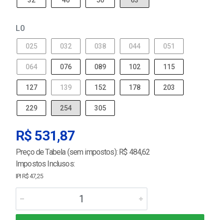
32
40
50
63
L0
025
032
038
044
051
064
076
089
102
115
127
139
152
178
203
229
254
305
R$ 531,87
Preço de Tabela (sem impostos): R$ 484,62
Impostos Inclusos:
IPI R$ 47,25