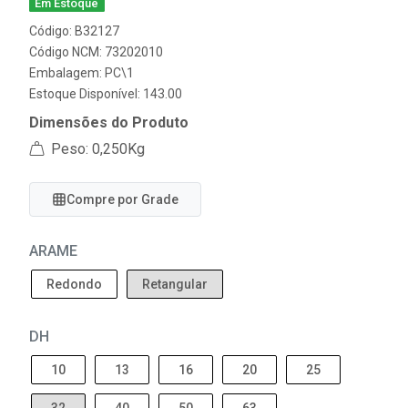
Em Estoque
Código: B32127
Código NCM: 73202010
Embalagem: PC\1
Estoque Disponível: 143.00
Dimensões do Produto
Peso: 0,250Kg
Compre por Grade
ARAME
Redondo
Retangular
DH
10
13
16
20
25