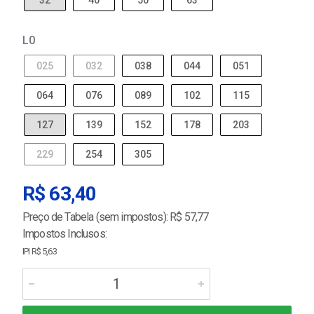
32
40
50
63
L0
025
032
038
044
051
064
076
089
102
115
127
139
152
178
203
229
254
305
R$ 63,40
Preço de Tabela (sem impostos): R$ 57,77
Impostos Inclusos:
IPI R$ 5,63