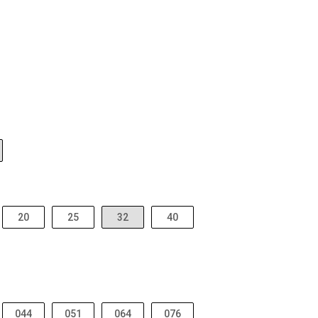
20
25
32
40
044
051
064
076