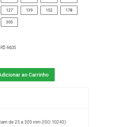
127
139
152
178
305
 R$ 44,05
dicionar ao Carrinho
ariam de 25 a 305 mm (ISO 10243)