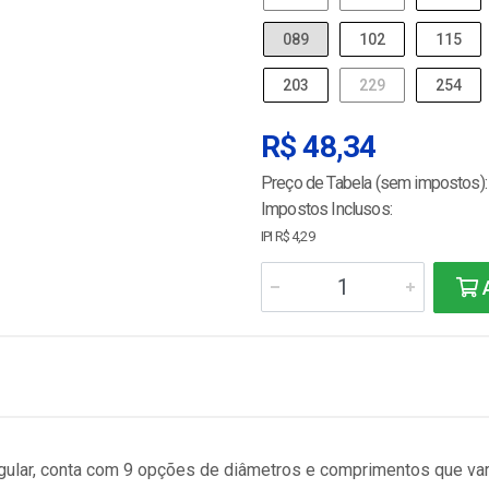
089
102
115
203
229
254
R$ 48,34
Preço de Tabela (sem impostos):
Impostos Inclusos:
IPI R$ 4,29
A
angular, conta com 9 opções de diâmetros e comprimentos que v