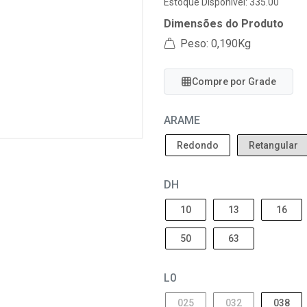
Estoque Disponível: 335.00
Dimensões do Produto
Peso: 0,190Kg
Compre por Grade
ARAME
Redondo
Retangular
DH
10
13
16
50
63
L0
025
032
038