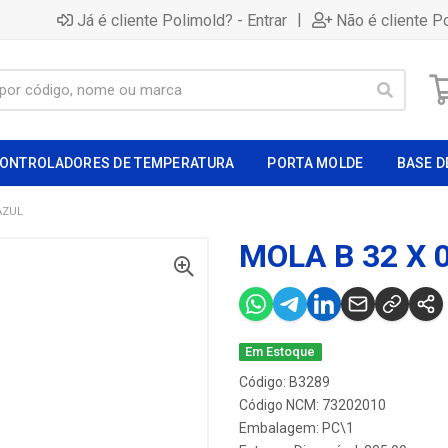
|
Já é cliente Polimold? - Entrar
Não é cliente P
ONTROLADORES DE TEMPERATURA
PORTA MOLDE
BASE D
AZUL
MOLA B 32 X 
Em Estoque
Código: B3289
Código NCM: 73202010
Embalagem: PC\1