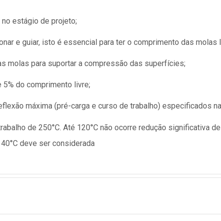
no estágio de projeto;
nar e guiar, isto é essencial para ter o comprimento das molas l
as molas para suportar a compressão das superfícies;
e 5% do comprimento livre;
lexão máxima (pré-carga e curso de trabalho) especificados na 
abalho de 250°C. Até 120°C não ocorre redução significativa de
 40°C deve ser considerada