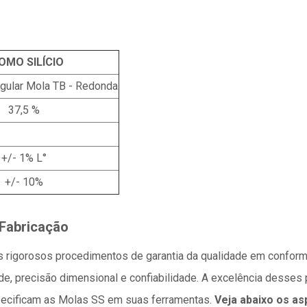
OMO SILÍCIO
ngular Mola TB - Redonda
37,5 %
+/- 1% L°
+/- 10%
 Fabricação
s rigorosos procedimentos de garantia da qualidade em confor
de, precisão dimensional e confiabilidade. A excelência desse
pecificam as Molas SS em suas ferramentas.
Veja abaixo os a