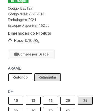
Em Estoque
Código: B25127
Código NCM: 73202010
Embalagem: PC\1
Estoque Disponível: 152.00
Dimensões do Produto
Peso: 0,100Kg
Compre por Grade
ARAME
Redondo
Retangular
DH
10
13
16
20
25