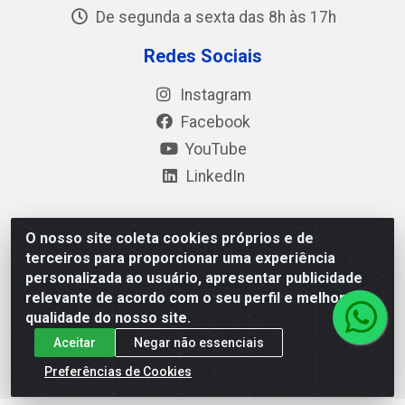
De segunda a sexta das 8h às 17h
Redes Sociais
Instagram
Facebook
YouTube
LinkedIn
O nosso site coleta cookies próprios e de
Polimold Industrial Ltda - Estrada dos Casa, 4585 – São
terceiros para proporcionar uma experiência
Bernardo do Campo / SP – CEP: 09.840-000 - CNPJ
personalizada ao usuário, apresentar publicidade
44.106.466/0001-41
relevante de acordo com o seu perfil e melhorar a
qualidade do nosso site.
Aceitar
Negar não essenciais
Preferências de Cookies