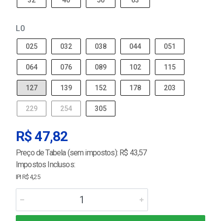
32
40
50
63
L0
025
032
038
044
051
064
076
089
102
115
127
139
152
178
203
229
254
305
R$ 47,82
Preço de Tabela (sem impostos): R$ 43,57
Impostos Inclusos:
IPI R$ 4,25