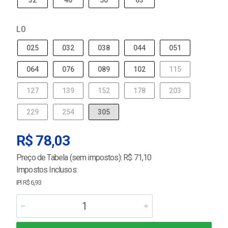
32
40
50
63
L0
025
032
038
044
051
064
076
089
102
115
127
139
152
178
203
229
254
305
R$ 78,03
Preço de Tabela (sem impostos): R$ 71,10
Impostos Inclusos:
IPI R$ 6,93