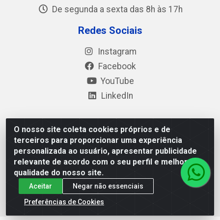
De segunda a sexta das 8h às 17h
Redes Sociais
Instagram
Facebook
YouTube
LinkedIn
O nosso site coleta cookies próprios e de
Polimold Industrial Ltda - Estrada dos Casa, 4585 – São
terceiros para proporcionar uma experiência
Bernardo do Campo / SP – CEP: 09.840-000 - CNPJ
personalizada ao usuário, apresentar publicidade
44.106.466/0001-41
relevante de acordo com o seu perfil e melhorar a
qualidade do nosso site.
Aceitar
Negar não essenciais
Preferências de Cookies