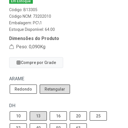
Em Estoque
Código: B13305
Código NCM: 73202010
Embalagem: PC\1
Estoque Disponível: 64.00
Dimensões do Produto
Peso: 0,090Kg
Compre por Grade
ARAME
Redondo
Retangular
DH
10
13
16
20
25