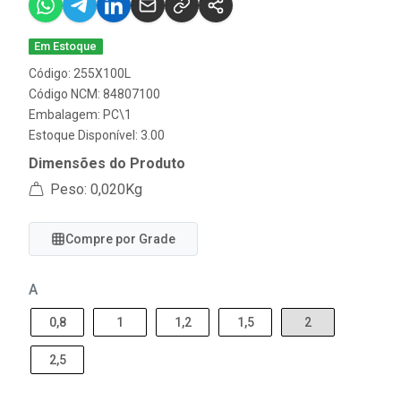
Em Estoque
Código: 255X100L
Código NCM: 84807100
Embalagem: PC\1
Estoque Disponível: 3.00
Dimensões do Produto
Peso: 0,020Kg
Compre por Grade
A
0,8
1
1,2
1,5
2
2,5