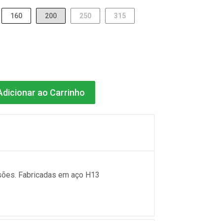
160
200
250
315
dicionar ao Carrinho
sões. Fabricadas em aço H13