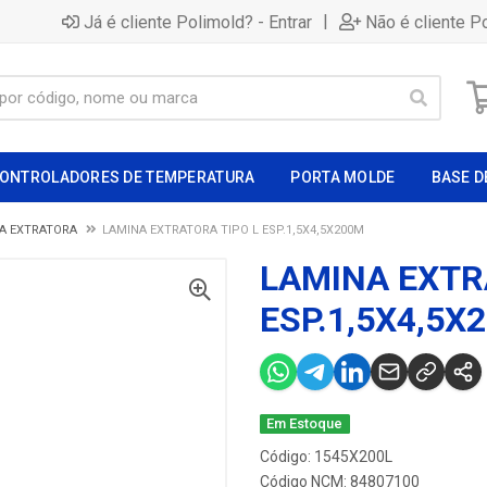
|
Já é cliente Polimold? - Entrar
Não é cliente P
ONTROLADORES DE TEMPERATURA
PORTA MOLDE
BASE D
A EXTRATORA
LAMINA EXTRATORA TIPO L ESP.1,5X4,5X200M
LAMINA EXTR
ESP.1,5X4,5X
Em Estoque
Código: 1545X200L
Código NCM: 84807100