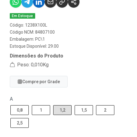
Em Estoque
Código: 1238X100L
Código NCM: 84807100
Embalagem: PC\1
Estoque Disponível: 29.00
Dimensões do Produto
Peso: 0,010Kg
Compre por Grade
A
0,8
1
1,2
1,5
2
2,5