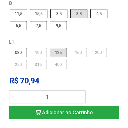
B
11,5
15,5
3,5
3,8
4,5
5,5
7,5
9,5
L1
080
100
125
160
200
250
315
400
R$ 70,94
Adicionar ao Carrinho