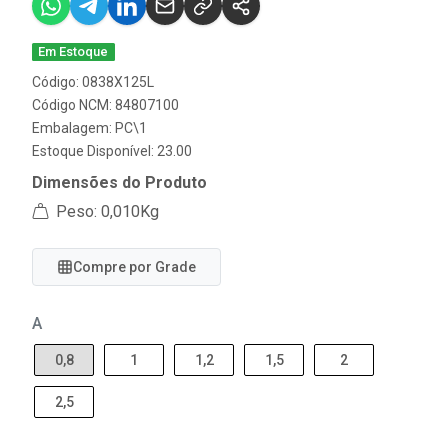
Em Estoque
Código: 0838X125L
Código NCM: 84807100
Embalagem: PC\1
Estoque Disponível: 23.00
Dimensões do Produto
Peso: 0,010Kg
Compre por Grade
A
0,8
1
1,2
1,5
2
2,5