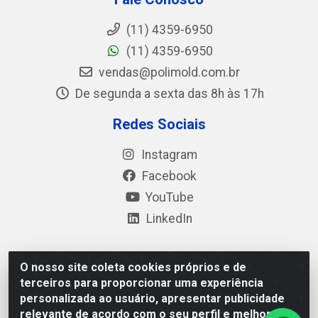
(11) 4359-6950
(11) 4359-6950
vendas@polimold.com.br
De segunda a sexta das 8h às 17h
Redes Sociais
Instagram
Facebook
YouTube
LinkedIn
O nosso site coleta cookies próprios e de
Polimold Industrial Ltda - Estrada dos Casa, 4585 – São
terceiros para proporcionar uma experiência
Bernardo do Campo / SP – CEP: 09.840-000 - CNPJ
personalizada ao usuário, apresentar publicidade
44.106.466/0001-41
relevante de acordo com o seu perfil e melhorar a